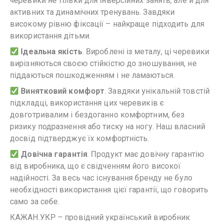
черевики не тільки для інверсійних занять, але й для
активних та динамічних тренувань. Завдяки
високому рівню фіксації – найкраще підходить для
використання дітьми.
Ідеальна якість
. Вироблені із металу, ці черевики
вирізняються своєю стійкістю до зношування, не
піддаються пошкодженням і не ламаються.
Винятковий комфорт
. Завдяки унікальній товстій
підкладці, використання цих черевиків є
довготривалим і бездоганно комфортним, без
ризику подразнення або тиску на ногу. Наш власний
досвід підтверджує їх комфортність.
Довічна гарантія
. Продукт має довічну гарантію
від виробника, що є свідченням його високої
надійності. За весь час існування бренду не було
необхідності використання цієї гарантії, що говорить
само за себе.
КАЖАН.УКР – провідний український виробник