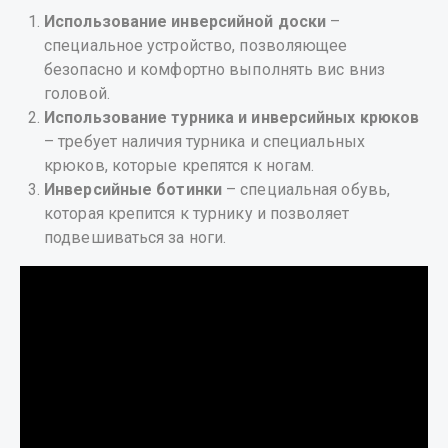
Использование инверсийной доски
–
специальное устройство, позволяющее
безопасно и комфортно выполнять вис вниз
головой.
Использование турника и инверсийных крюков
– требует наличия турника и специальных
крюков, которые крепятся к ногам.
Инверсийные ботинки
– специальная обувь,
которая крепится к турнику и позволяет
подвешиваться за ноги.