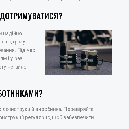
Д ДОТРИМУВАТИСЯ?
и надійно
рсії одразу
ужання. Під час
м і у разі
ту негайно
БОТИНКАМИ?
о до інструкцій виробника. Перевіряйте
 конструкції регулярно, щоб забезпечити