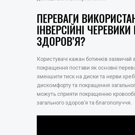
ПЕРЕВАГИ ВИКОРИСТА
ІНВЕРСІЙНІ ЧЕРЕВИК
ЗДОРОВ’Я?
Користувачі кажан ботинків зазвичай 
покращення постави як основні перев
зменшити тиск на диски та нерви хре
дискомфорту та покращення загального
можуть сприяти покращенню кровообі
загального здоров’я та благополуччя.