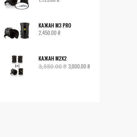
КАЖАН М3 PRO
2,450.00
₴
КАЖАН М2Х2
3,000.00
₴
3,550.00
₴