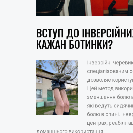
ВСТУП ДО ІНВЕРСІЙНИ
КАЖАН БОТИНКИ?
Інверсійні черевик
спеціалізованим о
дозволяє користу
Цей метод викори
зменшення болю в
які ведуть сидячи
болю в спині. Інв
центрах, реабіліта
домашнього використання.