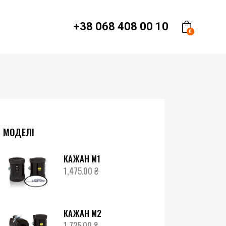
+38 068 408 00 10
0
МОДЕЛІ
КАЖАН М1
1,475.00
₴
КАЖАН М2
1,725.00
₴