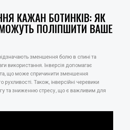
ННЯ КАЖАН БОТИНКІВ: ЯК
И МОЖУТЬ ПОЛІПШИТИ ВАШЕ
відзначають зменшення болю в спині та
аги використання. Інверсія допомагає
бта, що може спричинити зменшення
 рухливості. Також, інверсійні черевики
гу та зниженню стресу, що є важливим для