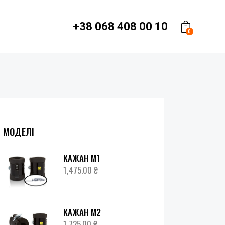
+38 068 408 00 10
0
МОДЕЛІ
КАЖАН М1
1,475.00
₴
КАЖАН М2
1,725.00
₴