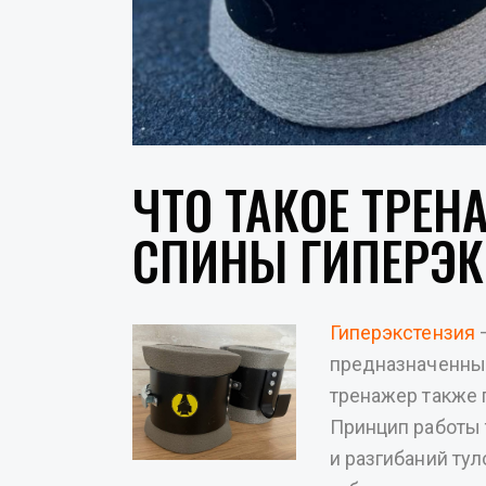
ЧТО ТАКОЕ ТРЕ
СПИНЫ ГИПЕРЭК
Гиперэкстензия
—
предназначенны
тренажер также 
Принцип работы 
и разгибаний ту