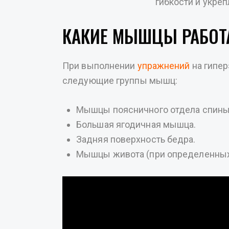
гибкости и укре
КАКИЕ МЫШЦЫ РАБОТА
При выполнении
упражнений
на гипер
следующие группы мышц:
Мышцы поясничного отдела спины
Большая ягодичная мышца.
Задняя поверхность бедра.
Мышцы живота (при определенных