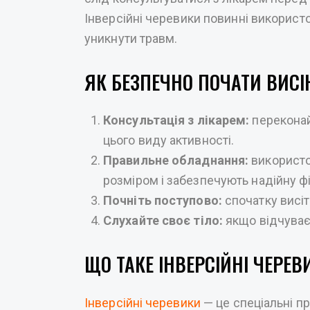
Інверсійні черевики повинні використ
уникнути травм.
ЯК БЕЗПЕЧНО ПОЧАТИ ВИС
Консультація з лікарем:
переконай
цього виду активності.
Правильне обладнання:
використов
розміром і забезпечують надійну ф
Почніть поступово:
спочатку висіт
Слухайте своє тіло:
якщо відчуваєт
ЩО ТАКЕ ІНВЕРСІЙНІ ЧЕРЕВ
Інверсійні черевики
— це спеціальні пр