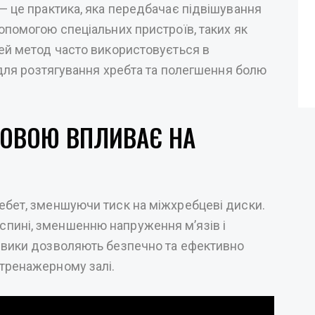
— це практика, яка передбачає підвішування
допомогою спеціальних пристроїв, таких як
Цей метод часто використовується в
і для розтягування хребта та полегшення болю
ЛОВОЮ ВПЛИВАЄ НА
ебет, зменшуючи тиск на міжхребцеві диски.
пині, зменшенню напруження м’язів і
ревики дозволяють безпечно та ефективно
 тренажерному залі.