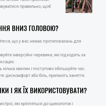
овуватися правильно, щоб
ІННЯ ВНИЗ ГОЛОВОЮ?
теся, що у вас немає протипоказань для
уйте інверсійні черевики, які підходять за
іксацію.
ь кілька хвилин і поступово збільшуйте час.
е дискомфорт або біль, припиніть заняття.
ИКИ І ЯК ЇХ ВИКОРИСТОВУВАТИ?
истрої, які кріпляться до щиколоток і