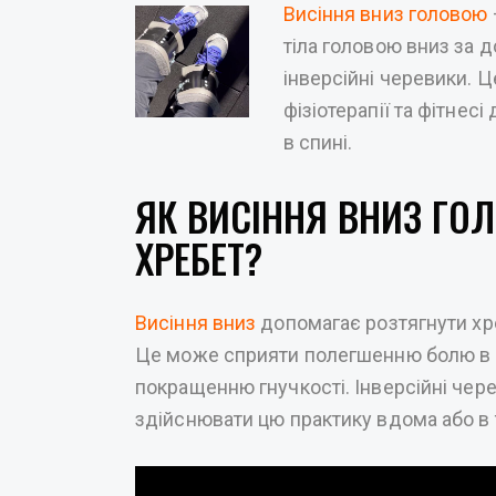
Висіння вниз головою
тіла головою вниз за 
інверсійні черевики. 
фізіотерапії та фітнес
в спині.
ЯК ВИСІННЯ ВНИЗ ГО
ХРЕБЕТ?
Висіння вниз
допомагає розтягнути хр
Це може сприяти полегшенню болю в с
покращенню гнучкості. Інверсійні че
здійснювати цю практику вдома або в