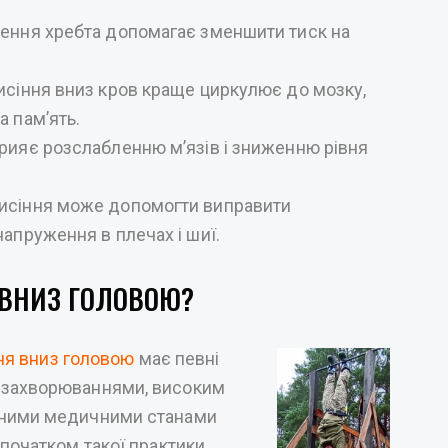
ення хребта допомагає зменшити тиск на
исіння вниз кров краще циркулює до мозку,
 пам’ять.
рияє розслабленню м’язів і зниженню рівня
исіння може допомогти виправити
апруження в плечах і шиї.
 ВНИЗ ГОЛОВОЮ?
ня вниз головою
має певні
 захворюваннями, високим
зними медичними станами
початком такої практики.