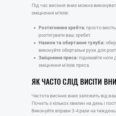
Під час висіння вниз можна виконуват
зміцнення м’язів:
Розтягнення хребта:
просто висіть
розтягувати ваш хребет.
Нахили та обертання тулуба:
обер
виконуйте обертальні рухи для розт
Зміцнення преса:
піднімайте ноги 
зміцнення м’язів преса.
ЯК ЧАСТО СЛІД ВИСІТИ ВН
Частота висіння вниз залежить від ваш
Почніть з кількох хвилин на день і пос
Виконуйте вправи 3-4 рази на тиждень