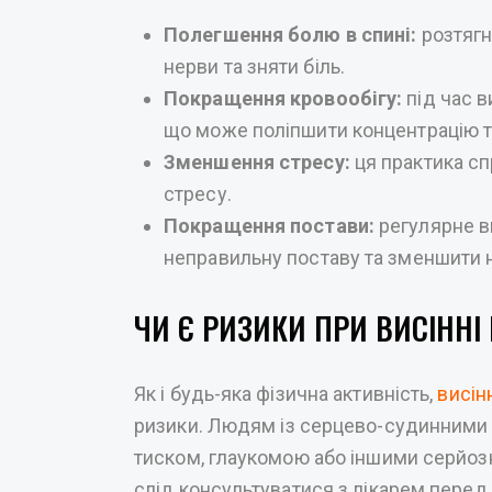
Полегшення болю в спині:
розтягн
нерви та зняти біль.
Покращення кровообігу:
під час в
що може поліпшити концентрацію та
Зменшення стресу:
ця практика сп
стресу.
Покращення постави:
регулярне в
неправильну поставу та зменшити н
ЧИ Є РИЗИКИ ПРИ ВИСІННІ
Як і будь-яка фізична активність,
висін
ризики. Людям із серцево-судинними
тиском, глаукомою або іншими серйо
слід консультуватися з лікарем перед 